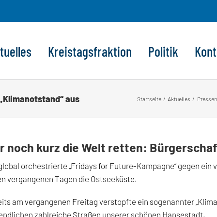
tuelles
Kreistagsfraktion
Politik
Kont
 „Klimanotstand“ aus
Startseite
Aktuelles
Presse
r noch kurz die Welt retten: Bürgerschaf
global orchestrierte
„Fridays for Future-Kampagne“
gegen ein
en vergangenen Tagen die Ostseeküste.
its am vergangenen Freitag verstopfte ein sogenannter „Klima
endlichen
zahlreiche Straßen unserer schönen Hansestadt.