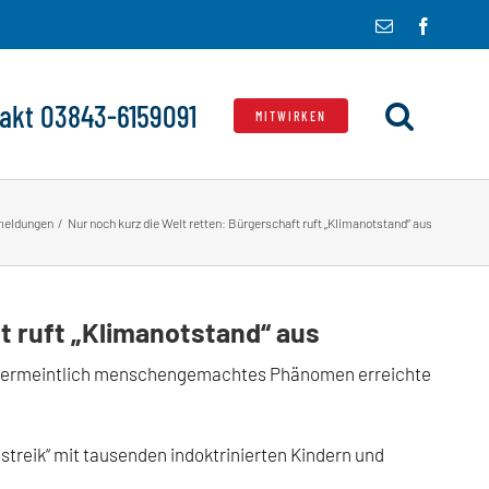
E-
Facebo
Mail
akt 03843-6159091
MITWIRKEN
meldungen
Nur noch kurz die Welt retten: Bürgerschaft ruft „Klimanotstand“ aus
t ruft „Klimanotstand“ aus
vermeintlich menschengemachtes Phänomen
erreichte
streik“ mit tausenden
indoktrinierten Kindern und