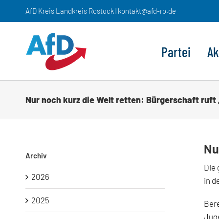
Zum
AfD Kreis Landkreis Rostock | kontakt@afd-ro.de
Inhalt
springen
Partei
Ak
Nur noch kurz die Welt retten: Bürgerschaft ruft
Nu
Archiv
Die 
2026
in d
2025
Bere
Jug