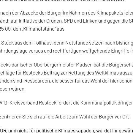
 nach der Abzocke der Bürger im Rahmen des
Klimapakets
feie
änd: auf Initiative der
Grünen
, SPD und Linken und gegen die 
5.09. den „Klimanotstand“ aus.
 Stück aus dem Tollhaus, denn Notstände setzen nach bisherig
hrdungslage voraus und rechtfertigen weitgehende Eingriffe in
ocks dänischer Oberbürgermeister Madsen bat die Bürgerschaf
chläge für Rostocks Beitrag zur Rettung des Weltklimas auszu
nden sind. Ressourcen, die besser für das Wohl der hier sch
esen wären.
AfD-Kreisverband Rostock fordert die Kommunalpolitik dringend
entrieren Sie sich auf die Arbeit zum Wohl der Bürger vor Ort!
R, und nicht für
politische Klimaeskapaden
, wurdet Ihr gewäh