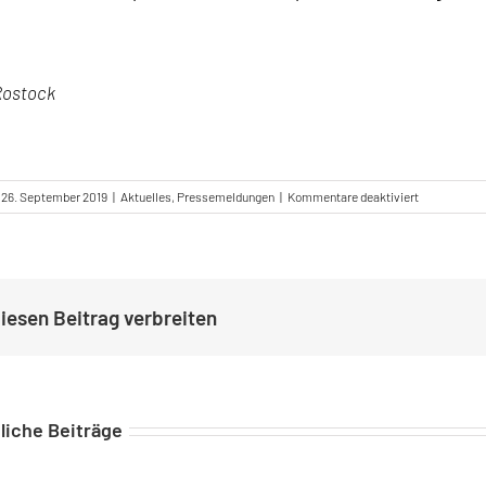
Rostock
für
26. September 2019
|
Aktuelles
,
Pressemeldungen
|
Kommentare deaktiviert
Nur
noch
kurz
die
Welt
iesen Beitrag verbreiten
retten:
Bürgerschaf
ruft
„Klimanotst
aus
liche Beiträge