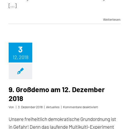
gefegt!
[...]
Weiterlesen
3
12, 2018
9. Großdemo am 12. Dezember
2018
für
Von
|
3. Dezember 2018
|
Aktuelles
|
Kommentare deaktiviert
9.
Großdemo
Unsere freiheitlich demokratische Grundordnung ist
am
in Gefahr! Denn das laufende Multikulti-Experiment
12.