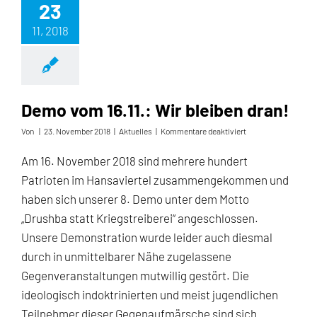
23
11, 2018
Demo vom 16.11.: Wir bleiben dran!
für
Von
|
23. November 2018
|
Aktuelles
|
Kommentare deaktiviert
Demo
vom
Am 16. November 2018 sind mehrere hundert
16.11.:
Patrioten im Hansaviertel zusammengekommen und
Wir
bleiben
haben sich unserer 8. Demo unter dem Motto
dran!
„Drushba statt Kriegstreiberei“ angeschlossen.
Unsere Demonstration wurde leider auch diesmal
durch in unmittelbarer Nähe zugelassene
Gegenveranstaltungen mutwillig gestört. Die
ideologisch indoktrinierten und meist jugendlichen
Teilnehmer dieser Gegenaufmärsche sind sich