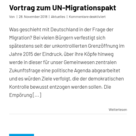
Vortrag zum UN-Migrationspakt
für
Von
|
28. November 2018
|
Aktuelles
|
Kommentare deaktiviert
Vortrag
zum
Was geschieht mit Deutschland in der Frage der
UN-
Migration? Bei vielen Bürgern verfestigt sich
Migrationspakt
spätestens seit der unkontrollierten Grenzöffnung im
Jahre 2015 der Eindruck, über ihre Köpfe hinweg
werde in dieser für unser Gemeinwesen zentralen
Zukunftsfrage eine politische Agenda abgearbeitet
und es würden Ziele verfolgt, die der demokratischen
Kontrolle bewusst entzogen werden sollen. Die
Empörung [...]
Weiterlesen