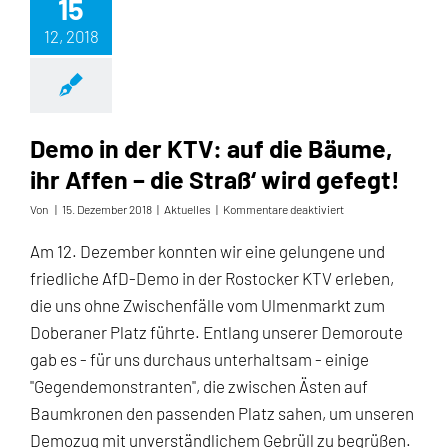
15
12, 2018
Demo in der KTV: auf die Bäume,
ihr Affen – die Straß‘ wird gefegt!
für
Von
|
15. Dezember 2018
|
Aktuelles
|
Kommentare deaktiviert
Demo
in
Am 12. Dezember konnten wir eine gelungene und
der
friedliche AfD-Demo in der Rostocker KTV erleben,
KTV:
auf
die uns ohne Zwischenfälle vom Ulmenmarkt zum
die
Doberaner Platz führte. Entlang unserer Demoroute
Bäume,
ihr
gab es - für uns durchaus unterhaltsam - einige
Affen
"Gegendemonstranten", die zwischen Ästen auf
–
die
Baumkronen den passenden Platz sahen, um unseren
Straß‘
Demozug mit unverständlichem Gebrüll zu begrüßen.
wird