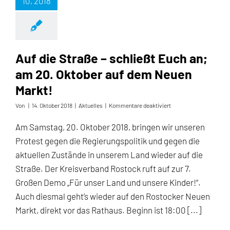
10, 2018
Auf die Straße – schließt Euch an;
am 20. Oktober auf dem Neuen
Markt!
für
Von
|
14. Oktober 2018
|
Aktuelles
|
Kommentare deaktiviert
Auf
die
Am Samstag, 20. Oktober 2018, bringen wir unseren
Straße
Protest gegen die Regierungspolitik und gegen die
–
schließt
aktuellen Zustände in unserem Land wieder auf die
Euch
Straße. Der Kreisverband Rostock ruft auf zur 7.
an;
am
Großen Demo „Für unser Land und unsere Kinder!“.
20.
Auch diesmal geht’s wieder auf den Rostocker Neuen
Oktober
auf
Markt, direkt vor das Rathaus. Beginn ist 18:00 [...]
dem
Neuen