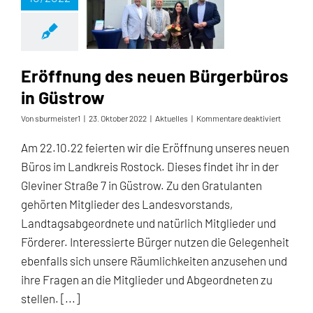
Eröffnung des neuen Bürgerbüros in Güstrow
Eröffnung des neuen Bürgerbüros
in Güstrow
für
Von
sburmeister1
|
23. Oktober 2022
|
Aktuelles
|
Kommentare deaktiviert
Eröffnun
des
Am 22.10.22 feierten wir die Eröffnung unseres neuen
neuen
Büros im Landkreis Rostock. Dieses findet ihr in der
Bürgerbü
in
Gleviner Straße 7 in Güstrow. Zu den Gratulanten
Güstrow
gehörten Mitglieder des Landesvorstands,
Landtagsabgeordnete und natürlich Mitglieder und
Förderer. Interessierte Bürger nutzen die Gelegenheit
ebenfalls sich unsere Räumlichkeiten anzusehen und
ihre Fragen an die Mitglieder und Abgeordneten zu
stellen. [...]