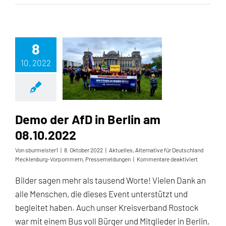
des
AfD-
Kreisverbandes
Rostock
in
8
Güstrow
10, 2022
Demo der AfD in Berlin am 08.10.2022
Demo der AfD in Berlin am
08.10.2022
Von
sburmeister1
|
8. Oktober 2022
|
Aktuelles
,
Alternative für Deutschland
für
Mecklenburg-Vorpommern
,
Pressemeldungen
|
Kommentare deaktiviert
Demo
der
Bilder sagen mehr als tausend Worte! Vielen Dank an
AfD
alle Menschen, die dieses Event unterstützt und
in
Berlin
begleitet haben. Auch unser Kreisverband Rostock
am
war mit einem Bus voll Bürger und Mitglieder in Berlin,
08.10.2022