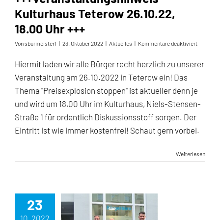
Kulturhaus Teterow 26.10.22,
18.00 Uhr +++
für
Von
sburmeister1
|
23. Oktober 2022
|
Aktuelles
|
Kommentare deaktiviert
+++Veran
Kulturha
Hiermit laden wir alle Bürger recht herzlich zu unserer
Teterow
Veranstaltung am 26.10.2022 in Teterow ein! Das
26.10.22,
18.00
Thema "Preisexplosion stoppen" ist aktueller denn je
Uhr
und wird um 18.00 Uhr im Kulturhaus, Niels-Stensen-
+++
Straße 1 für ordentlich Diskussionsstoff sorgen. Der
Eintritt ist wie immer kostenfrei! Schaut gern vorbei.
Weiterlesen
23
10, 2022