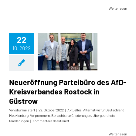
Weiterlesen
22
10, 2022
Neueröffnung Parteibüro des AfD-Kreisverbandes Rostock in Güstrow
Neueröffnung Parteibüro des AfD-
Kreisverbandes Rostock in
Güstrow
Von
sburmeister1
|
22. Oktober 2022
|
Aktuelles
,
Alternative für Deutschland
Mecklenburg-Vorpommern
,
Benachbarte Gliederungen
,
Übergeordnete
für
Gliederungen
|
Kommentare deaktiviert
Neueröffnung
Parteibüro
Weiterlesen