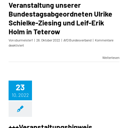
Veranstaltung unserer
Bundestagsabgeordneten Ulrike
Schielke-Ziesing und Leif-Erik
Holm in Teterow
Von
sburmeister1
|
26. Oktober 2022
|
AfD Bundesverband
|
Kommentare
für
deaktiviert
Veranstaltung
unserer
Weiterlesen
Bundestagsabgeordneten
Ulrike
Schielke-
Ziesing
und
23
Leif-
Erik
10, 2022
Holm
in
Teterow
+++Veranstaltungshinweis