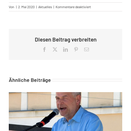
für
Von
|
2. Mai 2020
|
Aktuelles
|
Kommentare deaktiviert
Grundgesetz?
In
Rostock
offenbar
außer
Diesen Beitrag verbreiten
Kraft!
Facebook
X
LinkedIn
Pinterest
E-
Mail
Ähnliche Beiträge