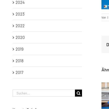
2024
2023
Von
|
2022
2020
D
2019
2018
Ähn
2017
Suche
AfD-Kund
nach: