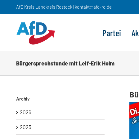
Zum
AfD Kreis Landkreis Rostock | kontakt@afd-ro.de
Inhalt
springen
Partei
Ak
Bürgersprechstunde mit Leif-Erik Holm
Bü
Archiv
2026
2025