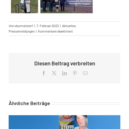
Von
sburmeister1
|
7. Februar 2023
|
Aktuelles
,
für
Pressemeldungen
|
Kommentare deaktiviert
+++Mahnwache:
„Keine
Nutzungsänderung
der
Flüchtlingsunterkunft
Diesen Beitrag verbreiten
in
Teterow!“+++
Facebook
X
LinkedIn
Pinterest
E-
Mail
Ähnliche Beiträge