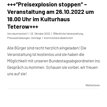
+++“Preisexplosion stoppen“ –
Veranstaltung am 26.10.2022 um
18.00 Uhr im Kulturhaus
Teterow+++
Von
sburmeister1
|
23. Oktober 2022
|
Öffentliche Veranstaltung
,
für
Presseeinladungen
,
Vorträge
|
Kommentare deaktiviert
+++“Preisexplosion
stoppen“
Alle Bürger sind recht herzlich eingeladen! Die
–
Veranstaltung ist kostenlos und sie haben die
Veranstaltung
am
Möglichkeit mit unseren Bundestagsabgeordneten ins
26.10.2022
Gespräch zu kommen. Schauen sie vorbei, wir freuen
um
18.00
uns auf sie!
Uhr
im
Kulturhaus
Weiterlesen
Teterow+++