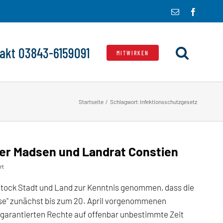
E-
Facebo
Mail
akt 03843-6159091
MITWIRKEN
Startseite
Schlagwort:
Infektionsschutzgesetz
ter Madsen und Landrat Constien
für
rt
Offener
Brief
stock Stadt und Land zur Kenntnis genommen, dass die
an
e" zunächst bis zum 20. April vorgenommenen
Oberbürgermeister
Madsen
garantierten Rechte auf offenbar unbestimmte Zeit
und