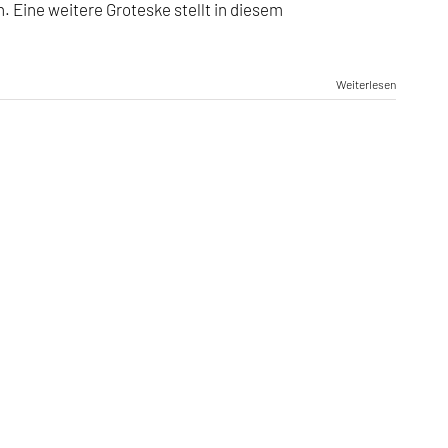
. Eine weitere Groteske stellt in diesem
Landrat
Constien
Weiterlesen