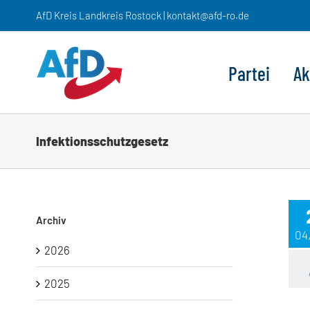
Zum
AfD Kreis Landkreis Rostock | kontakt@afd-ro.de
Inhalt
springen
Partei
Ak
Infektionsschutzgesetz
Archiv
04
2026
2025