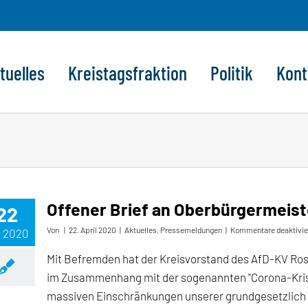
tuelles
Kreistagsfraktion
Politik
Kont
Offener Brief an Oberbürgermeis
22
Von
|
22. April 2020
|
Aktuelles
,
Pressemeldungen
|
Kommentare deaktivie
, 2020
Mit Befremden hat der Kreisvorstand des AfD-KV Ro
im Zusammenhang mit der sogenannten "Corona-Kris
massiven Einschränkungen unserer grundgesetzlich 