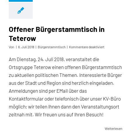
Offener Bürgerstammtisch in
Teterow
für
Von
|
6. Juli 2018
|
Bürgerstammtisch
|
Kommentare deaktiviert
Offener
Bürgerstammtisc
Am Dienstag, 24. Juli 2018, veranstaltet die
in
Ortsgruppe Teterow einen offenen Bürgerstammtisch
Teterow
zu aktuellen politischen Themen. Interessierte Bürger
aus der Stadt und Region sind herzlich eingeladen.
Anmeldungen sind per EMail über das
Kontaktformular oder telefonisch über unser KV-Büro
möglich; wir teilen Ihnen dann den Veranstaltungsort
zeitnah mit. Wir freuen uns auf Ihren Besuch!
Weiterlesen