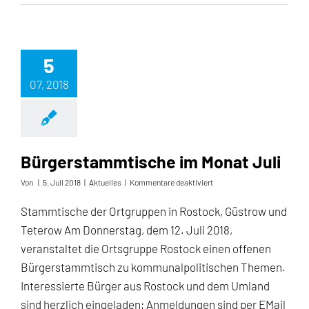
5
07, 2018
Bürgerstammtische im Monat Juli
für
Von
|
5. Juli 2018
|
Aktuelles
|
Kommentare deaktiviert
Bürgerstammtische
im
Stammtische der Ortgruppen in Rostock, Güstrow und
Monat
Teterow Am Donnerstag, dem 12. Juli 2018,
Juli
veranstaltet die Ortsgruppe Rostock einen offenen
Bürgerstammtisch zu kommunalpolitischen Themen.
Interessierte Bürger aus Rostock und dem Umland
sind herzlich eingeladen; Anmeldungen sind per EMail