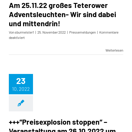
Am 25.11.22 großes Teterower
Adventsleuchten- Wir sind dabei
und mittendrin!
Von
sburmeister1
|
25. November 2022
|
Pressemeldungen
|
Kommentare
für
deaktiviert
Am
25.11.22
Weiterlesen
großes
Teterower
Adventsleuchten-
Wir
sind
23
dabei
und
10, 2022
mittendrin!
+++“Preisexplosion stoppen“ –
Veranstaltung am 26.10.2022 um