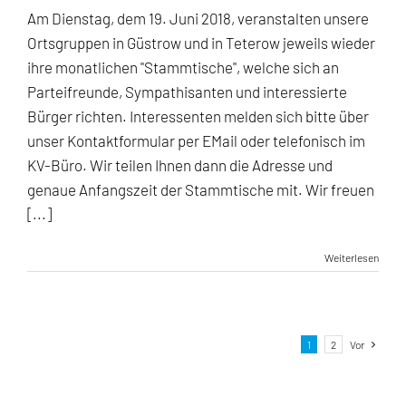
der
Am Dienstag, dem 19. Juni 2018, veranstalten unsere
Ortsgruppen
Ortsgruppen in Güstrow und in Teterow jeweils wieder
Güstrow
und
ihre monatlichen "Stammtische", welche sich an
Teterow
Parteifreunde, Sympathisanten und interessierte
Bürger richten. Interessenten melden sich bitte über
unser Kontaktformular per EMail oder telefonisch im
KV-Büro. Wir teilen Ihnen dann die Adresse und
genaue Anfangszeit der Stammtische mit. Wir freuen
[...]
Weiterlesen
1
2
Vor