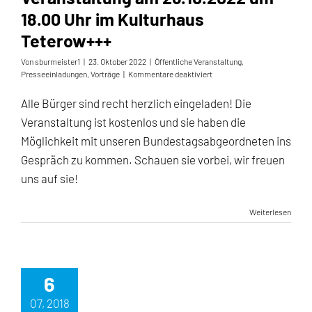
18.00 Uhr im Kulturhaus
Teterow+++
Von
sburmeister1
|
23. Oktober 2022
|
Öffentliche Veranstaltung
,
für
Presseeinladungen
,
Vorträge
|
Kommentare deaktiviert
+++“Preisexplosion
stoppen“
Alle Bürger sind recht herzlich eingeladen! Die
–
Veranstaltung ist kostenlos und sie haben die
Veranstaltung
am
Möglichkeit mit unseren Bundestagsabgeordneten ins
26.10.2022
Gespräch zu kommen. Schauen sie vorbei, wir freuen
um
18.00
uns auf sie!
Uhr
im
Kulturhaus
Weiterlesen
Teterow+++
6
07, 2018