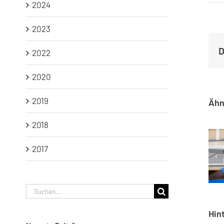
2024
2023
D
2022
2020
2019
Ähn
2018
2017
AfD-Kund
Suche
nach:
Hin