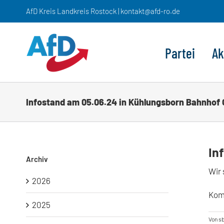
Zum
AfD Kreis Landkreis Rostock | kontakt@afd-ro.de
Inhalt
springen
Partei
Ak
Infostand am 05.06.24 in Kühlungsborn Bahnhof
In
Archiv
Wir 
2026
Kom
2025
Von
s