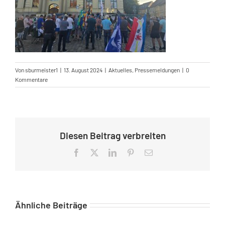
Von
sburmeister1
|
13. August 2024
|
Aktuelles
,
Pressemeldungen
|
0
Kommentare
Diesen Beitrag verbreiten
Facebook
X
LinkedIn
Pinterest
E-
Mail
Ähnliche Beiträge