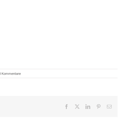
0 Kommentare
Facebook
X
LinkedIn
Pinterest
E-
Mail