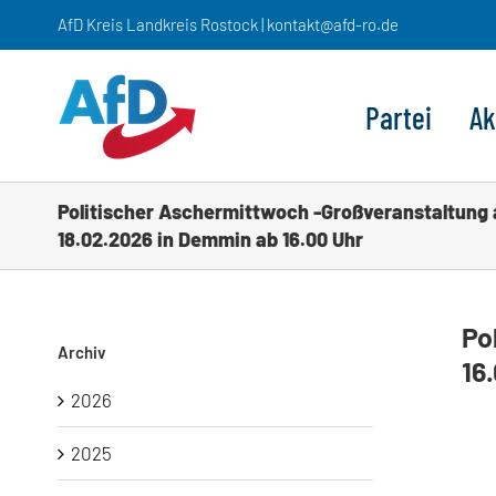
Zum
AfD Kreis Landkreis Rostock | kontakt@afd-ro.de
Inhalt
springen
Partei
Ak
Politischer Aschermittwoch -Großveranstaltung
18.02.2026 in Demmin ab 16.00 Uhr
Po
Archiv
16
2026
2025