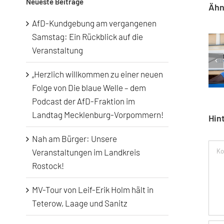
Neueste Beiträge
Ähn
AfD-Kundgebung am vergangenen
Samstag: Ein Rückblick auf die
Veranstaltung
AfD-Kund
„Herzlich willkommen zu einer neuen
Folge von Die blaue Welle – dem
Podcast der AfD-Fraktion im
Landtag Mecklenburg-Vorpommern!
Hin
Nah am Bürger: Unsere
Kom
Veranstaltungen im Landkreis
Rostock!
MV-Tour von Leif-Erik Holm hält in
Teterow, Laage und Sanitz