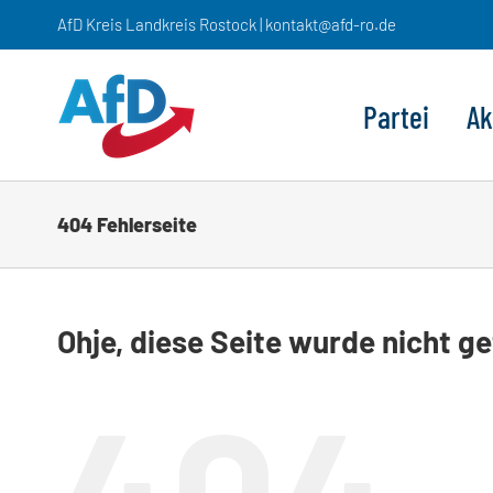
Zum
AfD Kreis Landkreis Rostock | kontakt@afd-ro.de
Inhalt
springen
Partei
Ak
404 Fehlerseite
Ohje, diese Seite wurde nicht g
404