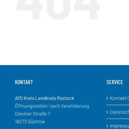
KONTAKT
SERVICE
AfD Kreis Landkreis Rostock
Kontakt 
Öffnungszeiten: nach Vereinbarung
Datensc
Gleviner Straße 7
18273 Güstrow
Impress