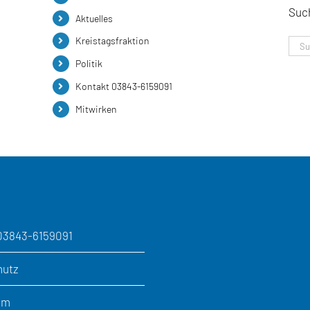
Suc
Aktuelles
Kreistagsfraktion
Suc
nac
Politik
Kontakt 03843-6159091
Mitwirken
03843-6159091
hutz
um