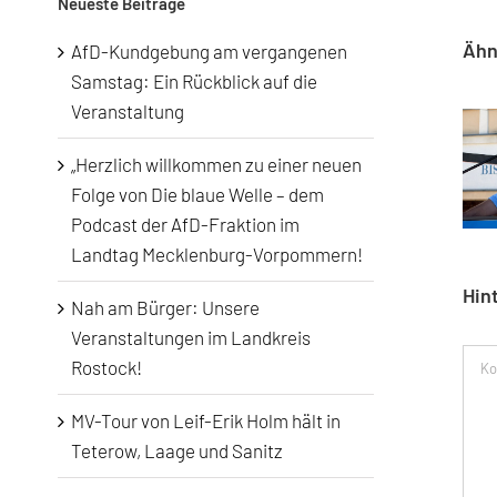
Neueste Beiträge
Ähn
AfD-Kundgebung am vergangenen
Samstag: Ein Rückblick auf die
Veranstaltung
„Herzlich willkommen zu einer neuen
AfD-Kund
Folge von Die blaue Welle – dem
Podcast der AfD-Fraktion im
Landtag Mecklenburg-Vorpommern!
Hin
Nah am Bürger: Unsere
Veranstaltungen im Landkreis
Kom
Rostock!
MV-Tour von Leif-Erik Holm hält in
Teterow, Laage und Sanitz