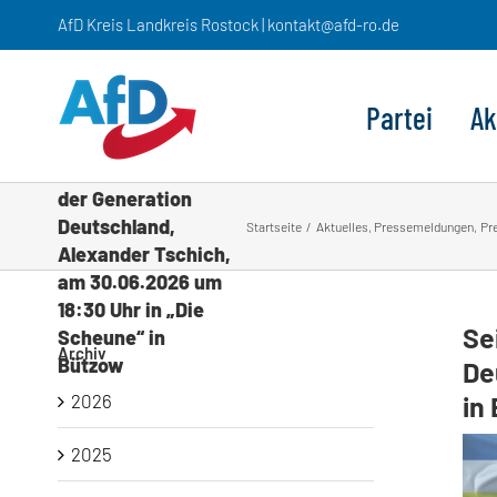
Zum
AfD Kreis Landkreis Rostock | kontakt@afd-ro.de
Inhalt
springen
Seien Sie dabei!
Partei
Ak
Zum Stammtisch
mit dem
Landesvorsitzender
der Generation
Deutschland,
Startseite
Aktuelles
Pressemeldungen
Pr
Alexander Tschich,
am 30.06.2026 um
18:30 Uhr in „Die
Se
Scheune“ in
Archiv
Bützow
De
2026
in
2025