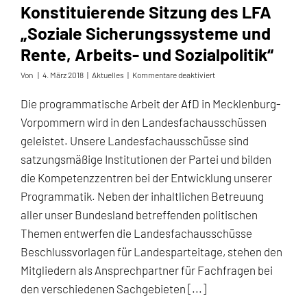
Konstituierende Sitzung des LFA
„Soziale Sicherungssysteme und
Rente, Arbeits- und Sozialpolitik“
für
Von
|
4. März 2018
|
Aktuelles
|
Kommentare deaktiviert
Konstituierende
Sitzung
Die programmatische Arbeit der AfD in Mecklenburg-
des
Vorpommern wird in den Landesfachausschüssen
LFA
„Soziale
geleistet. Unsere Landesfachausschüsse sind
Sicherungssysteme
satzungsmäßige Institutionen der Partei und bilden
und
Rente,
die Kompetenzzentren bei der Entwicklung unserer
Arbeits-
Programmatik. Neben der inhaltlichen Betreuung
und
Sozialpolitik“
aller unser Bundesland betreffenden politischen
Themen entwerfen die Landesfachausschüsse
Beschlussvorlagen für Landesparteitage, stehen den
Mitgliedern als Ansprechpartner für Fachfragen bei
den verschiedenen Sachgebieten [...]