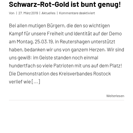
Schwarz-Rot-Gold ist bunt genug!
für
Von
|
27. März 2019
|
Aktuelles
|
Kommentare deaktiviert
Demobericht
aus
Bei allen mutigen Bürgern, die den so wichtigen
Reutershagen:
Kampf für unsere Freiheit und Identität auf der Demo
Schwarz-
Rot-
am Montag, 25.03.19, in Reutershagen unterstützt
Gold
haben, bedanken wir uns von ganzem Herzen. Wir sind
ist
bunt
uns gewiß: im Geiste standen noch einmal
genug!
hundertfach so viele Patrioten mit uns auf dem Platz!
Die Demonstration des Kreisverbandes Rostock
verlief wie [...]
Weiterlesen