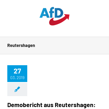
Zum
Inhalt
springen
Reutershagen
27
03, 2019
Demobericht aus Reutershagen: